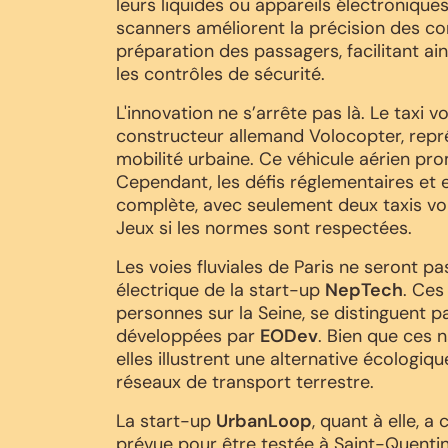
leurs liquides ou appareils électroniques
scanners améliorent la précision des c
préparation des passagers, facilitant ai
les contrôles de sécurité.
L'innovation ne s’arrête pas là. Le taxi v
constructeur allemand Volocopter, repr
mobilité urbaine. Ce véhicule aérien pr
Cependant, les défis réglementaires et 
complète, avec seulement deux taxis vo
Jeux si les normes sont respectées.
Les voies fluviales de Paris ne seront pa
électrique de la start-up
NepTech
. Ces
personnes sur la Seine, se distinguent pa
développées par
EODev
. Bien que ces 
elles illustrent une alternative écologi
réseaux de transport terrestre.
La start-up
UrbanLoop
, quant à elle, 
prévue pour être testée à Saint-Quentin