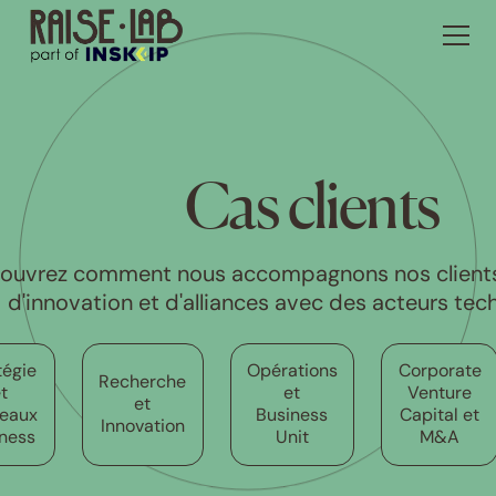
Cas clients
ouvrez comment nous accompagnons nos clients 
d'innovation et d'alliances avec des acteurs tec
tégie
Opérations
Corporate
Recherche
t
et
Venture
et
eaux
Business
Capital et
Innovation
ness
Unit
M&A