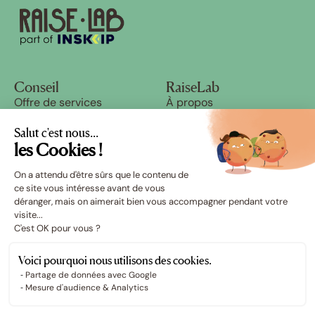
Conseil
RaiseLab
Offre de services
À propos
Cas clients
Blog
Ressources
Nous rejoindre
Salut c'est nous...
Success stories
les Cookies !
On a attendu d'être sûrs que le contenu de
Écosystème
ce site vous intéresse avant de vous
RAISE
déranger, mais on aimerait bien vous accompagner pendant votre
Schoolab
visite...
C'est OK pour vous ?
Voici pourquoi nous utilisons des cookies.
Partage de données avec Google
Mesure d'audience & Analytics
RaiseLab ©2024 - Tous droits réservés