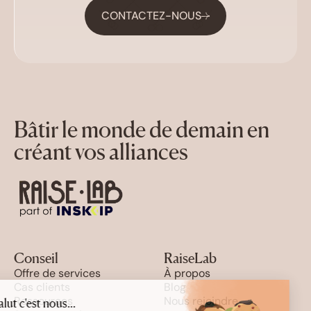
CONTACTEZ-NOUS
Bâtir le monde de demain en
créant vos alliances
Conseil
RaiseLab
Offre de services
À propos
Cas clients
Blog
Ressources
Nous rejoindre
Salut c'est nous...