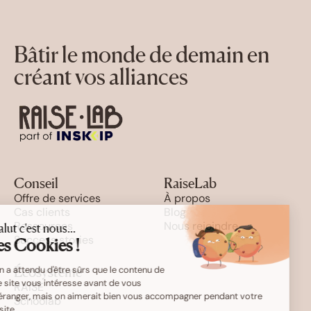
Bâtir le monde de demain en
créant vos alliances
Conseil
RaiseLab
Offre de services
À propos
Cas clients
Blog
Ressources
Nous rejoindre
Salut c'est nous...
Success stories
les Cookies !
On a attendu d'être sûrs que le contenu de
Écosystème
ce site vous intéresse avant de vous
RAISE
déranger, mais on aimerait bien vous accompagner pendant votre
Schoolab
visite...