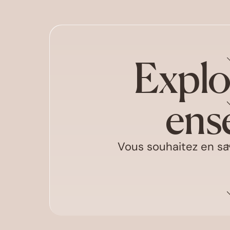
Explo
ens
Vous souhaitez en sav