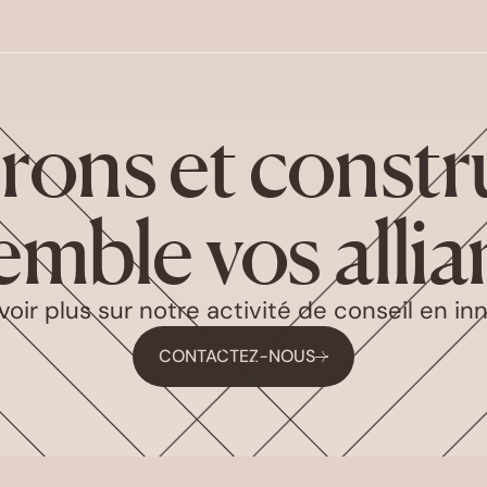
rons et constr
emble vos allia
oir plus sur notre activité de conseil en inn
CONTACTEZ-NOUS