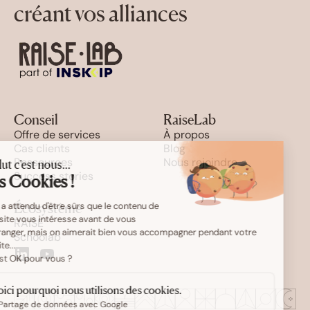
créant vos alliances
Conseil
RaiseLab
Offre de services
À propos
Cas clients
Blog
Ressources
Nous rejoindre
Salut c'est nous...
Success stories
les Cookies !
On a attendu d'être sûrs que le contenu de
Écosystème
ce site vous intéresse avant de vous
RAISE
déranger, mais on aimerait bien vous accompagner pendant votre
Schoolab
visite...
C'est OK pour vous ?
Voici pourquoi nous utilisons des cookies.
Partage de données avec Google